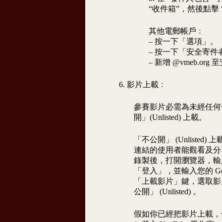
“收件箱”，然後點擊 
其他電郵帳戶﹕
– 按一下「選項」。
– 按一下「安全寄件
– 新增 @vmeb.
6. 影片上載﹕
參賽影片必需為未經任何修
開」(Unlisted) 上載。
「不公開」 (Unlist
連結的使用者能觀看及分
錄製後，打開瀏覽器，輸入 yo
「登入」，並輸入您的 Go
「上載影片」鍵，選取影
公開」 (Unlisted) 。
假如你已經把影片上載，