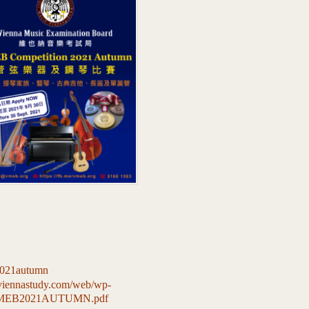
2021autumn
viennastudy.com/web/wp-
8/VMEB2021AUTUMN.pdf