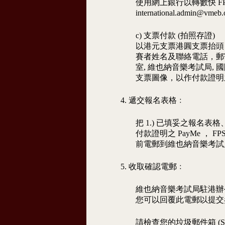
使用網上銀行以轉數快 FPS (F
international.ad
c) 支票付款 (拍照存證)
以港元支票港圓支票抬頭
賽者姓名及聯絡電話，郵寄至 
室, 維也納音樂考試局,
支票圖像，以作付款證明
4. 遞交報名表格﹕
把 1.) 已填妥之報名表格
付款證明之 PayMe ， F
前電郵到維也納音樂考試
5. 收取確認電郵﹕
維也納音樂考試局駐港辦
您可以回覆此電郵以提交
請檢查您的垃圾郵件箱 (S