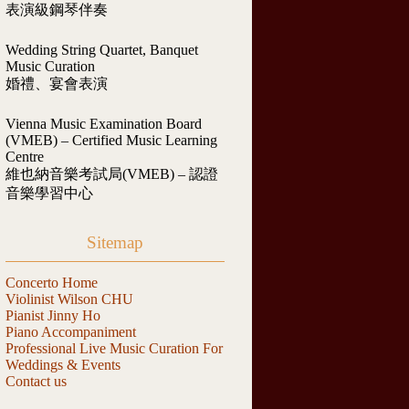
表演級鋼琴伴奏
Wedding String Quartet, Banquet
Music Curation
婚禮、宴會表演
Vienna Music Examination Board
(VMEB) – Certified Music Learning
Centre
維也納音樂考試局(VMEB) – 認證
音樂學習中心
Sitemap
Concerto Home
Violinist Wilson CHU
Pianist Jinny Ho
Piano Accompaniment
Professional Live Music Curation For
Weddings & Events
Contact us