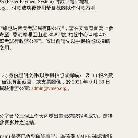
aster Payment System) 付款至電郵地址
min@vmeb.org 。付款成功後使用螢幕截圖以作付款證明。
 “維也納音樂考試局有限公司”，請在支票背面寫上參
“香港摩理臣山道 80-82 號, 柏餘中心 4 樓 403
 國際考試行政辦公室”。寄出前請先以手機拍照或掃瞄
之用。
、2.) 身份證明文件(以手機拍照或掃瞄)、及 3.) 報名費
PS 確認頁面截圖，或支票圖像，於 2021 年 9 月 30 日
局駐港辦公室:
admin@vmeb.org
。
公室會於三個工作天內發出電郵確認報名成功。隨後
參賽影片之連結。
pam) 是否已收到確認電郵。為確保 VMEB 確認電郵