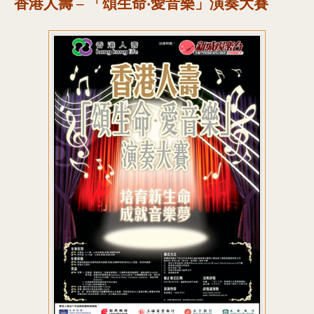
香港人壽 – 「頌生命‧愛音樂」演奏大賽