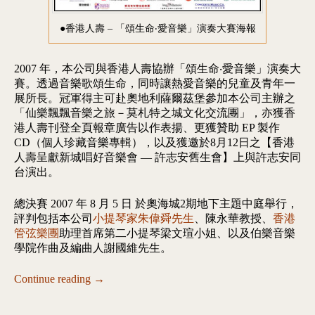
●香港人壽 – 「頌生命‧愛音樂」演奏大賽海報
2007 年，本公司與香港人壽協辦「頌生命‧愛音樂」演奏大
賽。透過音樂歌頌生命，同時讓熱愛音樂的兒童及青年一
展所長。冠軍得主可赴奧地利薩爾茲堡參加本公司主辦之
「仙樂飄飄音樂之旅－莫札特之城文化交流團」，亦獲香
港人壽刊登全頁報章廣告以作表揚、更獲贊助 EP 製作
CD（個人珍藏音樂專輯），以及獲邀於8月12日之【香港
人壽呈獻新城唱好音樂會 — 許志安舊生會】上與許志安同
台演出。
總決賽 2007 年 8 月 5 日 於奧海城2期地下主題中庭舉行，
評判包括本公司
小提琴家朱偉舜先生
、陳永華教授、
香港
管弦樂團
助理首席第二小提琴梁文瑄小姐、以及伯樂音樂
學院作曲及編曲人謝國維先生。
Continue reading
→